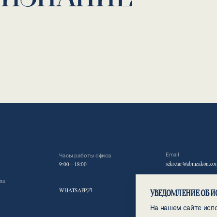
Email
Часы работы офиса
sekretar@abmzakon.co
9:00—18:00
ах
WHATSAPP
МАКС
УВЕДОМЛЕНИЕ ОБ И
На нашем сайте испо