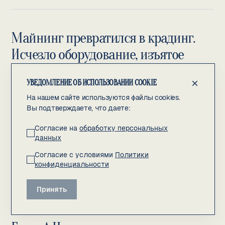
Майнинг превратился в крадинг.
Исчезло оборудование, изъятое
полицией у криптовалютчиков
УВЕДОМЛЕНИЕ ОБ ИСПОЛЬЗОВАНИИ COOKIE
18 марта 2024 г.
На нашем сайте используются файлы cookies.
Вы подтверждаете, что даете:
Как стало известно “Ъ”, в Московской области СКР
возбудил уголовное дело в отношении
Согласие на
обработку персональных
данных
неустановленных сотрудников УМВД России по
Наро-Фоминскому городскому округу.
Согласие с условиями
Политики
конфиденциальности
Читайте полную статью на сайте первоисточника
Принять