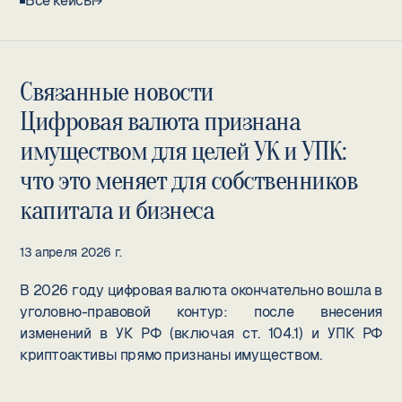
Все кейсы
стороне обвинения. Все неясности и сомнения,
возникающие в процессе судебного
разбирательства, трактуются в пользу обвиняемого.
В заключение, следует подчеркнуть, что
Связанные новости
тщательная правовая защита и внимательное
Цифровая валюта признана
отношение к процессуальным нюансам могут
кардинально изменить исход дела, восстановив
имуществом для целей УК и УПК:
справедливость и права граждан.
что это меняет для собственников
капитала и бизнеса
13 апреля 2026 г.
В 2026 году цифровая валюта окончательно вошла в
уголовно-правовой контур: после внесения
изменений в УК РФ (включая ст. 104.1) и УПК РФ
криптоактивы прямо признаны имуществом.