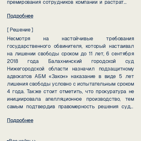
премирования сотрудников компании и растраты
вверенных денежных средств. В соответствии с
Подробнее
Уголовным кодексом Российской Федерации,
данное дело было квалифицировано по
[ Решение ]
нескольким эпизодам, в том числе по части 4
Несмотря на настойчивые требования
статьи 160 УК РФ и части 3 той же статьи.
государственного обвинителя, который настаивал
Адвокаты АБМ "Закон" провели всесторонний
на лишении свободы сроком до 11 лет, 6 сентября
анализ материалов дела и выявили значительные
2018 года Балахнинский городской суд
процессуальные нарушения, допущенные при
Нижегородской области назначил подзащитному
проведении предварительного расследования.
адвокатов АБМ «Закон» наказание в виде 5 лет
Это тщательно собранное основание стало базой
лишения свободы условно с испытательным сроком
для выстраивания правовой стратегии защиты. В
4 года. Также стоит отметить, что прокуратура не
процессе судебного разбирательства внимание
инициировала апелляционное производство, тем
суда было обращено на наличие противоречий и
самым подтвердив правомерность решения суда.
несостыковок в представленных следствием
Данный случай служит ярким примером реализации
доказательствах.
Подробнее
одного из основных принципов уголовного
судопроизводства — презумпции невиновности,
согласно которому бремя доказывания лежит на